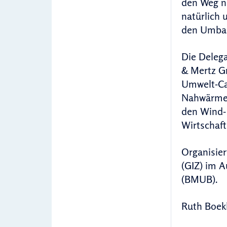
den Weg na
natürlich 
den Umbau
Die Delega
& Mertz G
Umwelt-Ca
Nahwärmev
den Wind-
Wirtschaft
Organisier
(GIZ) im A
(BMUB).
Ruth Boek