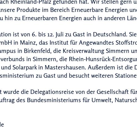
ch Rheinland-Pfalz gefunden hat. Wir stellen gern 
unsere Produkte im Bereich Erneuerbare Energien und
 hin zu Erneuerbaren Energien auch in anderen Län
tion ist von 6. bis 12. Juli zu Gast in Deutschland. 
mbH in Mainz, das Institut für Angewandtes Stoffs
mpus in Birkenfeld, die Kreisverwaltung Simmern u
erbunds in Simmern, die Rhein-Hunsrück-Entsorgung
 und Solarpark in Mastershausen. Außerdem ist die 
sministerium zu Gast und besucht weiteren Statione
t wurde die Delegationsreise von der Gesellschaft f
uftrag des Bundesministeriums für Umwelt, Natursch
le