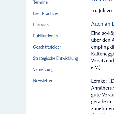
Termine
10. Juli 20
Best Practices
Auch an L
Portraits
Eine 29-kö
Publikationen
über den A
empfing di
Geschäftsfelder
Kaltenegge
Strategische Entwicklung
Vorsitzen
e.V.).
Vernetzung
Lemke: „Di
Newsletter
Annäherung
gute Vorau
gerade im 
zunehmend 