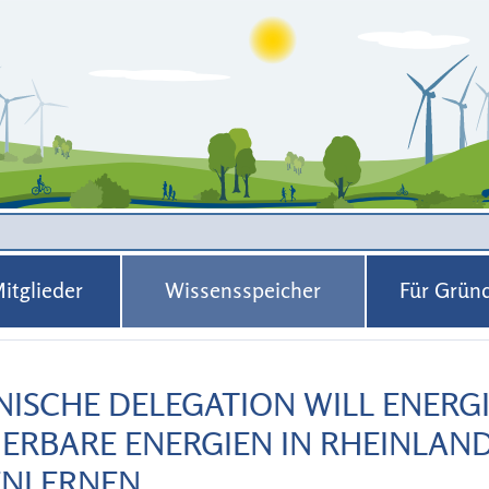
Zur Navigation
Zum Inhalt
itglieder
Wissensspeicher
Für Grün
NISCHE DELEGATION WILL ENER
ERBARE ENERGIEN IN RHEINLAND
ENLERNEN