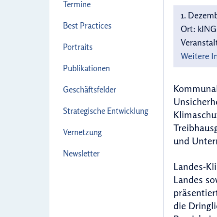
Termine
1. Dezemb
Best Practices
Ort:
kING
Veranstal
Portraits
Weitere I
Publikationen
Kommunaler
Geschäftsfelder
Unsicherhe
Strategische Entwicklung
Klimaschut
Treibhausg
Vernetzung
und Unter
Newsletter
Landes-Kli
Landes sow
präsentier
die Dringl