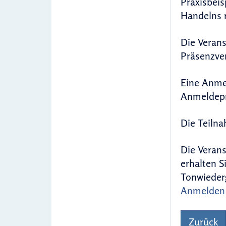
Praxisbeis
Handelns 
Die Verans
Präsenzver
Eine Anmel
Anmeldepr
Die Teilna
Die Verans
erhalten Si
Tonwiederg
Anmelden
Zurück