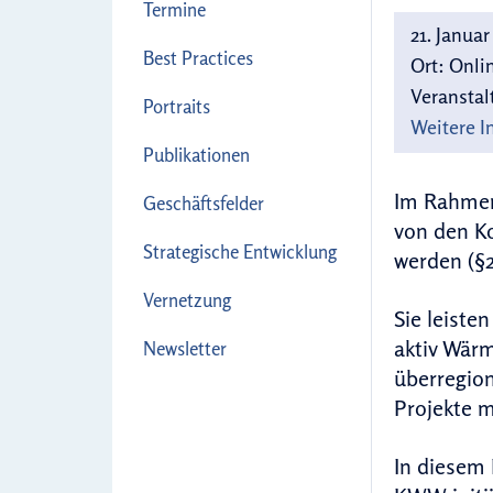
Termine
21. Januar
Best Practices
Ort:
Onlin
Veranstal
Portraits
Weitere I
Publikationen
Im Rahme
Geschäftsfelder
von den Ko
Strategische Entwicklung
werden (§
Vernetzung
Sie leist
aktiv Wär
Newsletter
überregion
Projekte m
In diesem 