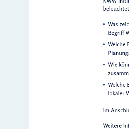
KWW initi
beleuchtet
Was zei
Begriff
Welche F
Planung
Wie kön
zusamm
Welche 
lokaler
Im Anschlu
Weitere In